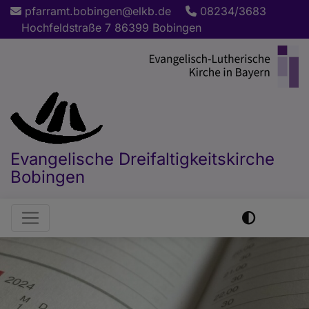
Direkt
pfarramt.bobingen@elkb.de
08234/3683
zum
Hochfeldstraße 7 86399 Bobingen
Inhalt
Evangelische Dreifaltigkeitskirche
Bobingen
Hauptnavigation