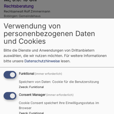
Rechtsberatung
Rechtsanwalt Rolf Zimmermann
Bobingen
Gemeindehaus
Verwendung von
personenbezogenen Daten
und Cookies
So, 13.9. 10 Uhr
Bitte die Dienste und Anwendungen von Drittanbietern
Gottesdienst
auswählen, die wir nutzen möchten.
Für weitere Informationen
Pfarrerin Brigitte Funk
bitte unsere
Datenschutzhinweise
lesen.
Bobingen
Dreifaltigkeitskirche
Funktional
(immer erforderlich)
Speichern von Daten: Cookie für die Benutzersitzung
Zweck
:
Funktional
Mo, 14.9. 19:30 Uhr
Consent Manager
(immer erforderlich)
Bibelgespräch
Cookie Consent speichert Ihre Einwilligungsstatus im
Pfarrer Peter Lukas
Browser
Bobingen
Gemeindehaus
Zweck
:
Funktional