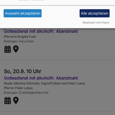
Auswahl akzeptieren
Alle akzeptieren
Realisiert mit Klaro!
Do, 17.9. 10:30 Uhr
Gottesdienst mit alkoholfr. Abendmahl
Pfarrerin Brigitte Funk
Bobingen
Haus Elias
So, 20.9. 10 Uhr
Gottesdienst mit alkoholfr. Abendmahl
Musik: Martina Dittmeier, Sigrid Pröbstl und Peter Lukas
Pfarrer Peter Lukas
Bobingen
Dreifaltigkeitskirche