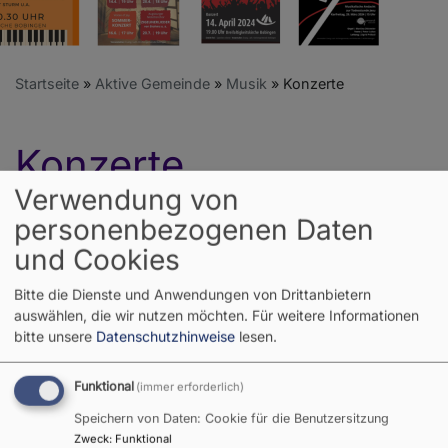
Startseite
Aktive Gemeinde
Musik
Konzerte
Konzerte
Verwendung von
personenbezogenen Daten
Die Dreifaltigkeitskirche Bobingen eignet sich
und Cookies
hervorragend als Veranstaltungsort für Konzerte. Der
schlichte und helle Raum überzeugt durch eine gute
Bitte die Dienste und Anwendungen von Drittanbietern
Akustik und ideale räumliche Möglichkeiten im breit
auswählen, die wir nutzen möchten.
Für weitere Informationen
angelegten Altarraum.
bitte unsere
Datenschutzhinweise
lesen.
Auftritte von Chören, Orchestern und Ensembles
Funktional
(immer erforderlich)
Der Kirchenraum wird gerne von Gastensembles
Speichern von Daten: Cookie für die Benutzersitzung
angefragt. Regelmäßig konzertieren hier unter anderem
Zweck
:
Funktional