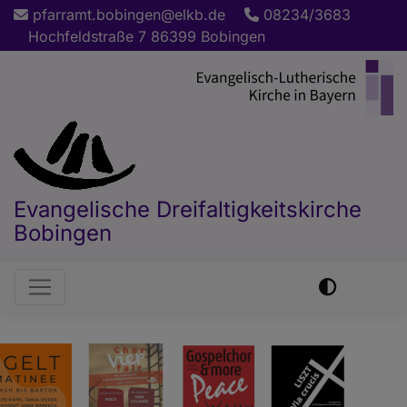
Direkt
pfarramt.bobingen@elkb.de
08234/3683
zum
Hochfeldstraße 7 86399 Bobingen
Inhalt
Evangelische Dreifaltigkeitskirche
Bobingen
Hauptnavigation