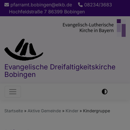
Direkt
pfarramt.bobingen@elkb.de
08234/3683
zum
Hochfeldstraße 7 86399 Bobingen
Inhalt
Evangelische Dreifaltigkeitskirche
Bobingen
Hauptnavigation
Startseite
Aktive Gemeinde
Kinder
Kindergruppe